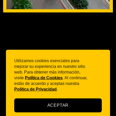
Utilizamos cookies esenciales para
mejorar su experiencia en nuestro sitio
Avenida Limeira, 222 - Areão - Piracicaba, SP
web. Para obtener más información,
Código Postal 13414-904 - Brasil
visite
Política de Cookies
. Al continuar,
estás de acuerdo y aceptas nuestra
E-mail:
site@toolsds.com
Política de Privacidad
.
ACEPTAR
TOOLS Digital Services